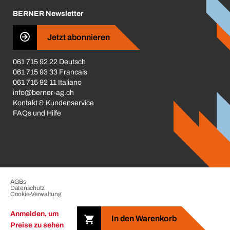
Karriere
BERNER Newsletter
Business Conduct
Jetzt abonnieren
061 715 92 22 Deutsch
061 715 93 33 Francais
061 715 92 11 Italiano
info@berner-ag.ch
Kontakt & Kundenservice
FAQs und Hilfe
AGBs
Datenschutz
Cookie-Verwaltung
Beschwerdeverfahren
Impressum
Anmelden, um
In den Warenkorb
Preise zu sehen
Copyright © 2026 der BERNER Gruppe. Alle Rechte vorbehalten.