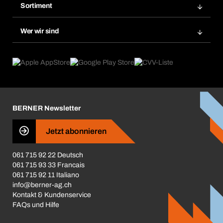
Merklisten
Sortiment
Bera Smart
Nachbestellung
Produktneuheiten
Gefahrenstoffdatenbank
Wer wir sind
Dauerauftrag
Anwendungsgebiete
eProcurement
Was wir anbieten
Rückgabe / Reklamation
Product Compliance
Produktfinder
Was uns antreibt
Broschüren / Kataloge
Corporate Responsibility
Karriere
BERNER Newsletter
Business Conduct
Jetzt abonnieren
061 715 92 22 Deutsch
061 715 93 33 Francais
061 715 92 11 Italiano
info@berner-ag.ch
Kontakt & Kundenservice
FAQs und Hilfe