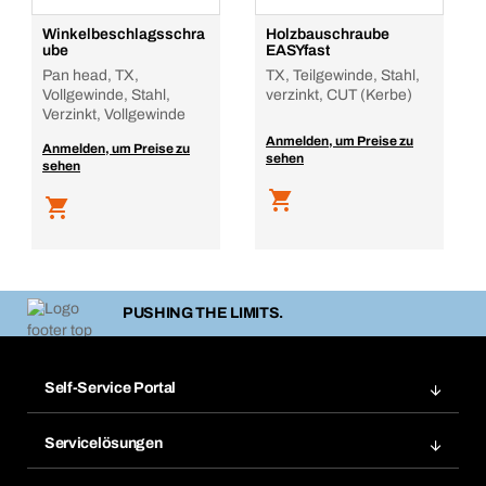
Winkelbeschlagsschra
Holzbauschraube
ube
EASYfast
Pan head, TX,
TX, Teilgewinde, Stahl,
Vollgewinde, Stahl,
verzinkt, CUT (Kerbe)
Verzinkt, Vollgewinde
Anmelden, um Preise zu
Anmelden, um Preise zu
sehen
sehen
PUSHING THE LIMITS.
Self-Service Portal
Bestellungen
Servicelösungen
Meine Rechnungen
Bera Modul-Regalsystem