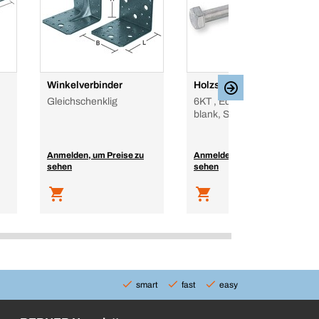
Winkelverbinder
Holzschraube DIN 571
Gleichschenklig
6KT , Edelstahl A2, A2
blank, Sechskantkopf
Anmelden, um Preise zu
Anmelden, um Preise zu
sehen
sehen
smart
fast
easy