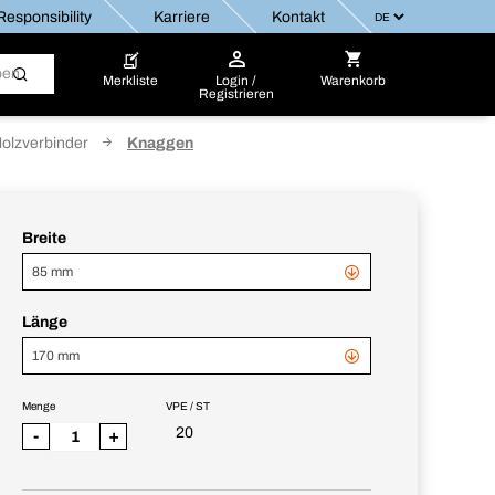
esponsibility
Karriere
Kontakt
Merkliste
Login /
Warenkorb
Registrieren
Holzverbinder
Knaggen
Breite
85 mm
Länge
170 mm
Menge
VPE / ST
20
-
+