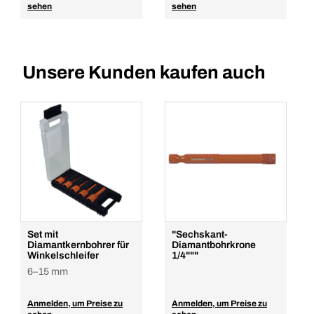
sehen
sehen
Unsere Kunden kaufen auch
Set mit
"Sechskant-
Diamantkernbohrer für
Diamantbohrkrone
Winkelschleifer
1/4"""
6–15 mm
Anmelden, um Preise zu
Anmelden, um Preise zu