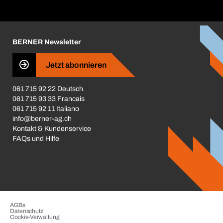
Broschüren / Kataloge
Corporate Responsibility
Karriere
BERNER Newsletter
Business Conduct
Jetzt abonnieren
061 715 92 22 Deutsch
061 715 93 33 Francais
061 715 92 11 Italiano
info@berner-ag.ch
Kontakt & Kundenservice
FAQs und Hilfe
AGBs
Datenschutz
Cookie-Verwaltung
Beschwerdeverfahren