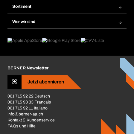
Bera Modul-Regalsystem
Merklisten
Sortiment
Bera Smart
Nachbestellung
Produktneuheiten
Gefahrenstoffdatenbank
Wer wir sind
Dauerauftrag
Anwendungsgebiete
eProcurement
Was wir anbieten
Rückgabe / Reklamation
Product Compliance
Produktfinder
Was uns antreibt
Broschüren / Kataloge
Corporate Responsibility
Karriere
BERNER Newsletter
Business Conduct
Jetzt abonnieren
061 715 92 22 Deutsch
061 715 93 33 Francais
061 715 92 11 Italiano
info@berner-ag.ch
Kontakt & Kundenservice
FAQs und Hilfe