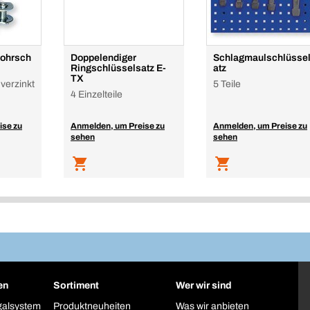
rohrsch
Doppelendiger
Schlagmaulschlüsse
Ringschlüsselsatz E-
atz
TX
 verzinkt
5 Teile
4 Einzelteile
ise zu
Anmelden, um Preise zu
Anmelden, um Preise zu
sehen
sehen
en
Sortiment
Wer wir sind
galsystem
Produktneuheiten
Was wir anbieten