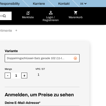
esponsibility
Karriere
Kontakt
Merkliste
Login /
Warenkorb
Registrieren
rtimente
Variante
Doppelringschlüssel-Satz gerade 102 (11-teilig)
Menge
VPE / ST
1
-
+
Anmelden, um Preise zu sehen
Deine E-Mail-Adresse
*