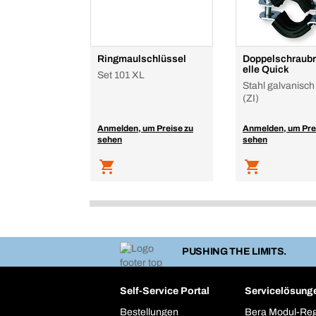
Ringmaulschlüssel
Doppelschraub
elle Quick
Set 101 XL
Stahl galvanisch
(ZI)
Anmelden, um Preise zu
Anmelden, um Pre
sehen
sehen
PUSHING THE LIMITS.
Self-Service Portal
Servicelösung
Bestellungen
Bera Modul-Re