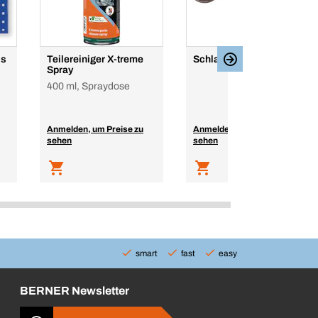
ls
Teilereiniger X-treme
Schlagringschlüssel
Spray
400 ml, Spraydose
Anmelden, um Preise zu
Anmelden, um Preise zu
sehen
sehen
smart
fast
easy
BERNER Newsletter