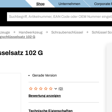
Shop
Unternehmen
Corporate R
kzeuge
Handwerkzeug
Schraubenschlüssel
Schlüssel So
gschlüsselsatz 102 G
selsatz 102 G
Gerade Version
(0)
Bewertung anzeigen
Technische Eigenschaften