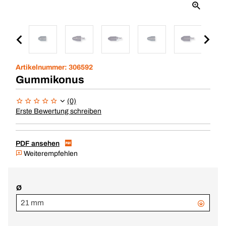
Artikelnummer:
306592
Gummikonus
(0)
Erste Bewertung schreiben
PDF ansehen
Weiterempfehlen
Ø
21 mm