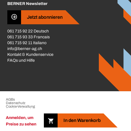
BERNER Newsletter
Business Conduct
Jetzt abonnieren
061 715 92 22 Deutsch
061 715 93 33 Francais
061 715 92 11 Italiano
info@berner-ag.ch
Kontakt & Kundenservice
FAQs und Hilfe
AGBs
Datenschutz
Cookie-Verwaltung
Beschwerdeverfahren
Impressum
Anmelden, um
In den Warenkorb
Preise zu sehen
Copyright © 2026 der BERNER Gruppe. Alle Rechte vorbehalten.