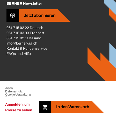
BERNER Newsletter
Business Conduct
Jetzt abonnieren
061 715 92 22 Deutsch
061 715 93 33 Francais
061 715 92 11 Italiano
info@berner-ag.ch
Kontakt & Kundenservice
FAQs und Hilfe
AGBs
Datenschutz
Cookie-Verwaltung
Beschwerdeverfahren
Impressum
Anmelden, um
In den Warenkorb
Preise zu sehen
Copyright © 2026 der BERNER Gruppe. Alle Rechte vorbehalten.