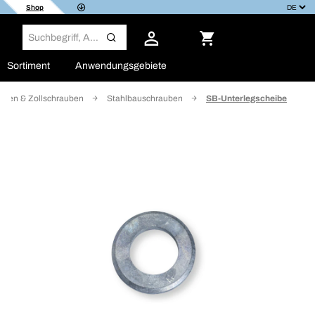
Shop
Sortiment
Anwendungsgebiete
uben & Zollschrauben
Stahlbauschrauben
SB-Unterlegscheibe