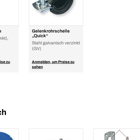
e
Gelenkrohrschelle
„Quick“
nkt),
Stahl galvanisch verzinkt
(GV)
ise zu
Anmelden, um Preise zu
sehen
ch