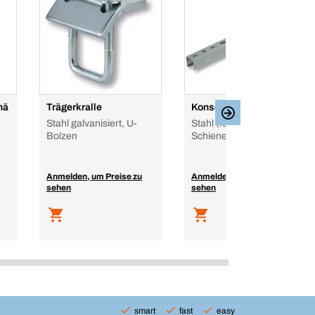
hä
Trägerkralle
Konsole
Stahl galvanisiert, U-
Stahl (feuerverzinkt),
Bolzen
Schienensystem
Anmelden, um Preise zu
Anmelden, um Preise zu
sehen
sehen
smart
fast
easy