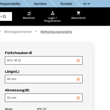
esponsibility
Karriere
Kontakt
Merkliste
Login /
Warenkorb
Registrieren
Montageschienen
Befestigungsplatte
FürSchrauben-Ø
M 8 / M 10
Länge(L)
80 mm
Abmessung(B)
55 mm
Menge
VPE / ST