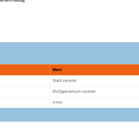
serienmässig
Wert
Stahl verzinkt
GVZ|galvanisch verzinkt
4 mm