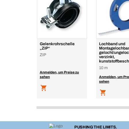
Gelenkrohrschelle
Lochband und
„ZIP“
Montagelochba
gelocht/ungeloc
ZIP
verzinkt,
kunststoffbesch
10 m
Anmelden, um Preise zu
sehen
Anmelden, um Pre
sehen
PUSHING THE LIMITS.