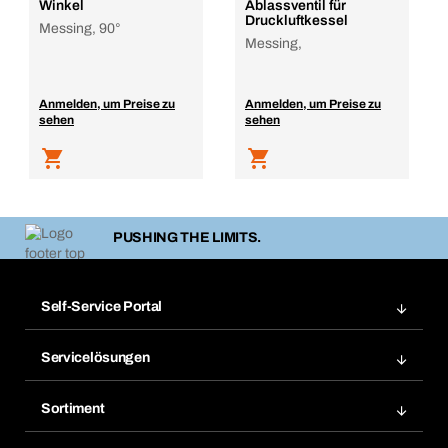
Winkel
Ablassventil für
Druckluftkessel
Messing, 90°
Messing,
Anmelden, um Preise zu
Anmelden, um Preise zu
sehen
sehen
PUSHING THE LIMITS.
Self-Service Portal
Bestellungen
Servicelösungen
Meine Rechnungen
Bera Modul-Regalsystem
Merklisten
Sortiment
Bera Smart
Nachbestellung
Produktneuheiten