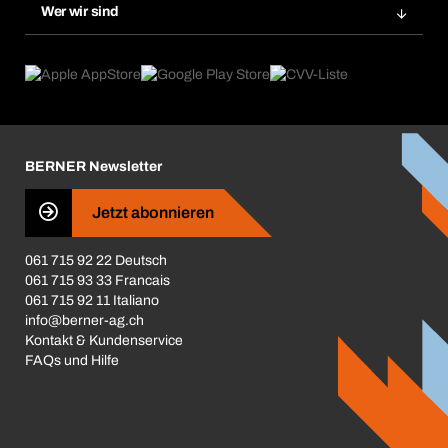
Gefahrenstoffdatenbank
Wer wir sind
Dauerauftrag
Anwendungsgebiete
eProcurement
Was wir anbieten
Rückgabe / Reklamation
Product Compliance
Produktfinder
Was uns antreibt
Broschüren / Kataloge
Corporate Responsibility
Karriere
BERNER Newsletter
Business Conduct
Jetzt abonnieren
061 715 92 22 Deutsch
061 715 93 33 Francais
061 715 92 11 Italiano
info@berner-ag.ch
Kontakt & Kundenservice
FAQs und Hilfe