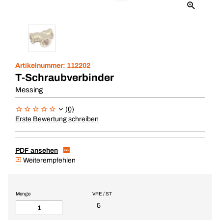
Artikelnummer:
112202
T-Schraubverbinder
Messing
(0)
Erste Bewertung schreiben
PDF ansehen
Weiterempfehlen
Menge
VPE / ST
5