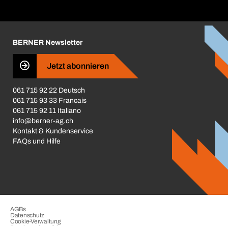
Broschüren / Kataloge
Corporate Responsibility
Karriere
BERNER Newsletter
Business Conduct
Jetzt abonnieren
061 715 92 22 Deutsch
061 715 93 33 Francais
061 715 92 11 Italiano
info@berner-ag.ch
Kontakt & Kundenservice
FAQs und Hilfe
AGBs
Datenschutz
Cookie-Verwaltung
Beschwerdeverfahren