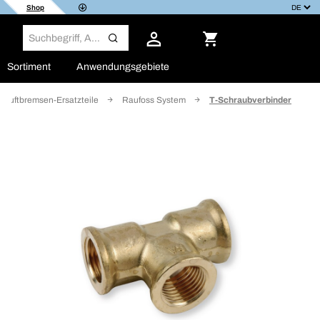
Shop
Sortiment
Anwendungsgebiete
ckluftbremsen-Ersatzteile
Raufoss System
T-Schraubverbinder