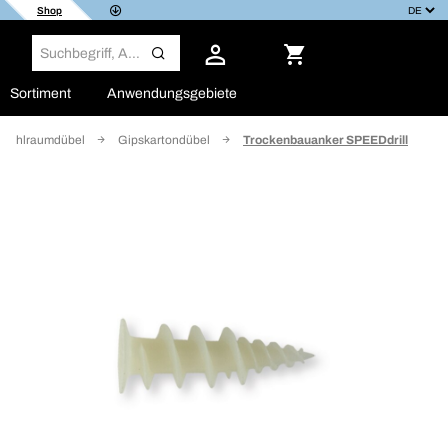
Shop
Sortiment
Anwendungsgebiete
Hohlraumdübel
Gipskartondübel
Trockenbauanker SPEEDdrill