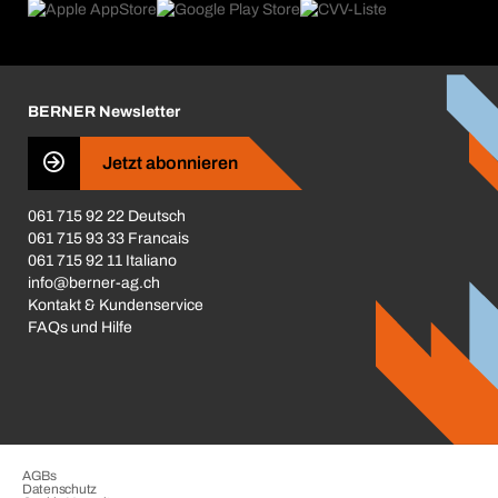
Produktfinder
Was uns antreibt
Broschüren / Kataloge
Corporate Responsibility
Karriere
BERNER Newsletter
Business Conduct
Jetzt abonnieren
061 715 92 22 Deutsch
061 715 93 33 Francais
061 715 92 11 Italiano
info@berner-ag.ch
Kontakt & Kundenservice
FAQs und Hilfe
AGBs
Datenschutz