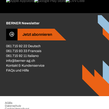
Produktfinder
Was uns antreibt
Broschüren / Kataloge
Corporate Responsibility
Karriere
BERNER Newsletter
Business Conduct
Jetzt abonnieren
061 715 92 22 Deutsch
061 715 93 33 Francais
061 715 92 11 Italiano
info@berner-ag.ch
Kontakt & Kundenservice
FAQs und Hilfe
AGBs
Datenschutz
Cookie-Verwaltung