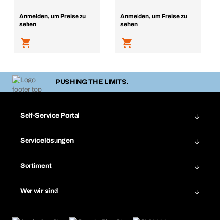
Anmelden, um Preise zu
Anmelden, um Preise zu
sehen
sehen
PUSHING THE LIMITS.
Self-Service Portal
Bestellungen
Servicelösungen
Meine Rechnungen
Bera Modul-Regalsystem
Merklisten
Sortiment
Bera Smart
Nachbestellung
Produktneuheiten
Gefahrenstoffdatenbank
Wer wir sind
Dauerauftrag
Anwendungsgebiete
eProcurement
Was wir anbieten
Rückgabe / Reklamation
Product Compliance