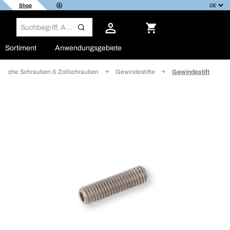
Shop
Sortiment
Anwendungsgebiete
rische Schrauben & Zollschrauben
Gewindestifte
Gewindestift