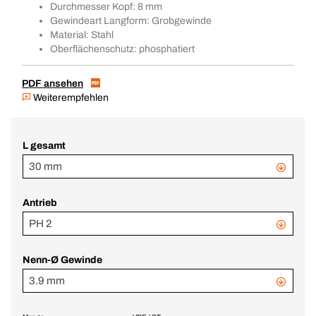
Durchmesser Kopf: 8 mm
Gewindeart Langform: Grobgewinde
Material: Stahl
Oberflächenschutz: phosphatiert
PDF ansehen
Weiterempfehlen
L gesamt
30 mm
Antrieb
PH 2
Nenn-Ø Gewinde
3.9 mm