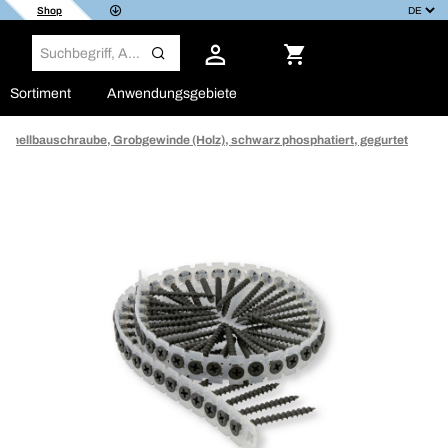
Shop
Sortiment
Anwendungsgebiete
chnellbauschraube, Grobgewinde (Holz), schwarz phosphatiert, gegurtet