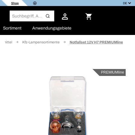
Shop
Sortiment
Anwendungsgebiete
htmittel
Kfz-Lampensortimente
Notfallset 12V H7 PREMIUMline
PREMIUMline