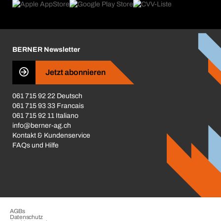
Produktfinder
Was uns antreibt
Broschüren / Kataloge
Corporate Responsibility
Karriere
BERNER Newsletter
Business Conduct
Jetzt abonnieren
061 715 92 22 Deutsch
061 715 93 33 Francais
061 715 92 11 Italiano
info@berner-ag.ch
Kontakt & Kundenservice
FAQs und Hilfe
AGBs
Datenschutz