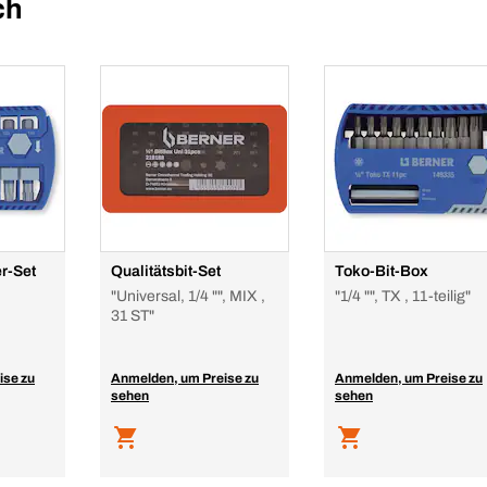
ch
r-Set
Qualitätsbit-Set
Toko-Bit-Box
"Universal, 1/4 "", MIX ,
"1/4 "", TX , 11-teilig"
31 ST"
ise zu
Anmelden, um Preise zu
Anmelden, um Preise zu
sehen
sehen