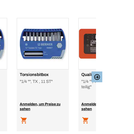
Torsionsbitbox
Qualitätsbit-Set
"1/4 "", TX , 11 ST"
"1/4 "", TX , 31 ST, 31-
teilig"
Anmelden, um Preise zu
Anmelden, um Preise zu
sehen
sehen