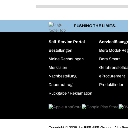
PUSHING THE LIMITS.
Self-Service Portal
Servicelösung
Bestellungen
Bera Modul-Re
Meine Rechnungen
Bera Smart
Merklisten
Gefahrenstoffd
Nachbestellung
eProcurement
Dauerauftrag
Produktfinder
Rückgabe / Reklamation
Copyright © 2026 der BERNER Gruppe. Alle Rech