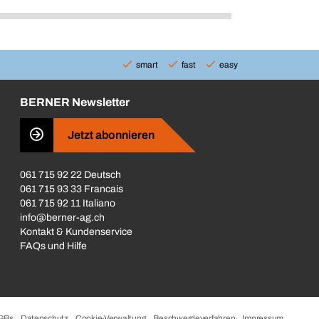
smart
fast
easy
BERNER Newsletter
Jetzt abonnieren
061 715 92 22 Deutsch
061 715 93 33 Francais
061 715 92 11 Italiano
info@berner-ag.ch
Kontakt & Kundenservice
FAQs und Hilfe
GBs
Datenschutz
Cookie-Verwaltung
Beschwerdeverfahren
Impressum