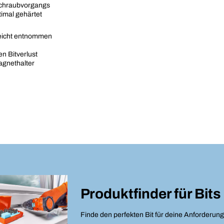
Schraubvorgangs
timal gehärtet
 leicht entnommen
en Bitverlust
agnethalter
Produktfinder für
Bits
Finde den perfekten Bit für deine Anforderun