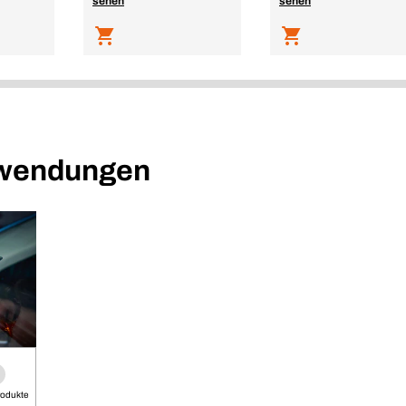
sehen
sehen
nwendungen
rodukte