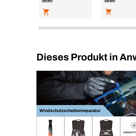
sehen
sehen
Dieses Produkt in A
Windschutzscheibenreparatur
+
weitere P