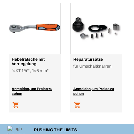
VPE/ST
1
Menge
In den Warenkorb
Hebelratsche mit
Reparatursätze
Verriegelung
für Umschaltknarren
"4KT 1/4"", 146 mm"
Anmelden, um Preise zu
Anmelden, um Preise zu
sehen
sehen
PUSHING THE LIMITS.