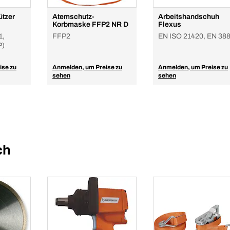
tzer
Atemschutz-
Arbeitshandschuh
Korbmaske FFP2 NR D
Flexus
1,
FFP2
EN ISO 21420, EN 38
P)
ise zu
Anmelden, um Preise zu
Anmelden, um Preise zu
sehen
sehen
ch