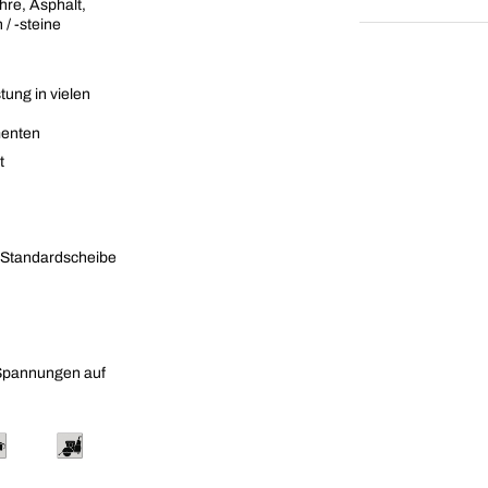
hre, Asphalt,
/ -steine
tung in vielen
menten
t
e Standardscheibe
Spannungen auf