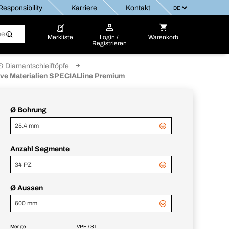
esponsibility
Karriere
Kontakt
Merkliste
Login /
Warenkorb
Registrieren
 Diamantschleiftöpfe
ive Materialien SPECIALline Premium
Ø Bohrung
25.4 mm
Anzahl Segmente
34 PZ
Ø Aussen
600 mm
Menge
VPE / ST