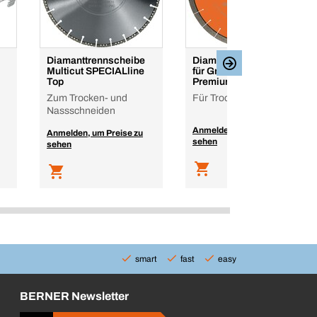
Diamanttrennscheibe
Diamanttrennscheibe
Multicut SPECIALline
für Granit ROCKline
Top
Premium
Zum Trocken- und
Für Trockenschnitte
Nassschneiden
Anmelden, um Preise zu
Anmelden, um Preise zu
sehen
sehen
smart
fast
easy
BERNER Newsletter