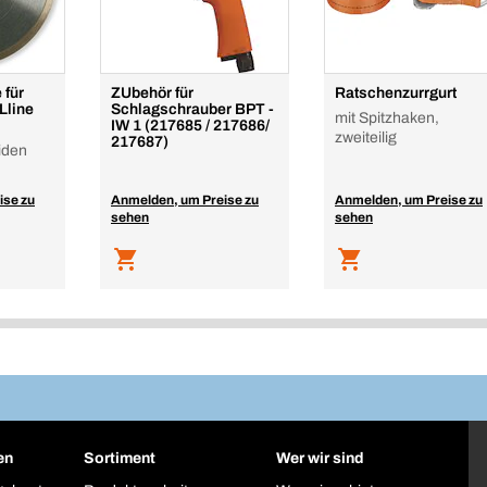
 für
ZUbehör für
Ratschenzurrgurt
Lline
Schlagschrauber BPT -
mit Spitzhaken,
IW 1 (217685 / 217686/
zweiteilig
217687)
iden
ise zu
Anmelden, um Preise zu
Anmelden, um Preise zu
sehen
sehen
en
Sortiment
Wer wir sind