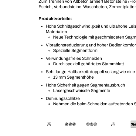
Zum Trennen von Altbeton armiert Betonsteine / -ro
Estrich, Verbundsteine, Waschbeton, Zementplatten 
Produktvorteile:
Hohe Schnittgeschwindigkeit und ultrahohe Leis
Materialien
Neue Technologie mit geschmiedeten Seg
Vibrationsreduzierung und hoher Bedienkomfor
Spezielle Segmentform
Verwindungsfreies Schneiden
Durch speziell gehärtetes Stammblatt
Sehr lange Haltbarkeit: doppelt so lang wie ein
13 mm Segmenthöhe
Hohe Sicherheit gegen Segmentausbruch
Lasergeschweisste Segmente
Dehnungsschlitze
Nehmen die beim Schneiden auftretenden 