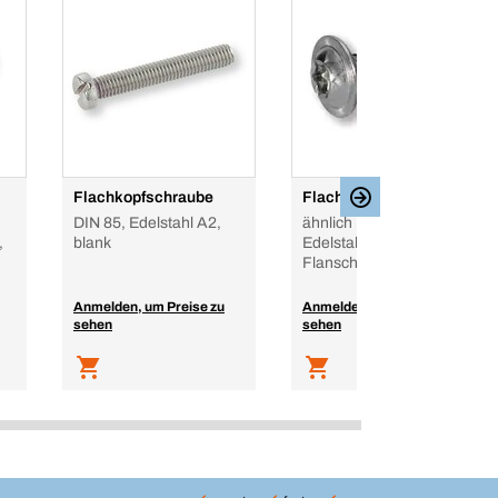
Flachkopfschraube
Flachrundschraube
DIN 85, Edelstahl A2,
ähnlich ISO 7380-2,
,
blank
Edelstahl A2, blank, mit
Flansch
Anmelden, um Preise zu
Anmelden, um Preise zu
sehen
sehen