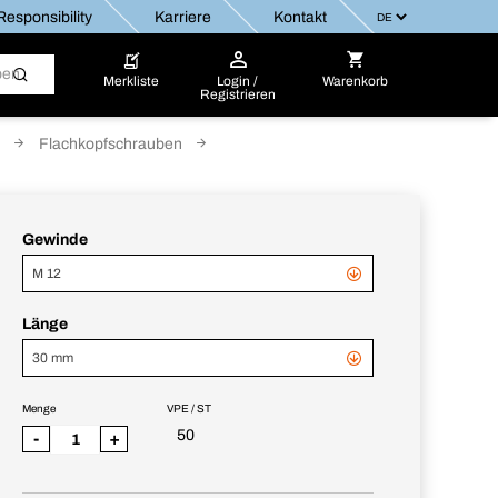
esponsibility
Karriere
Kontakt
Merkliste
Login /
Warenkorb
Registrieren
Flachkopfschrauben
Gewinde
M 12
Länge
30 mm
Menge
VPE / ST
50
-
+