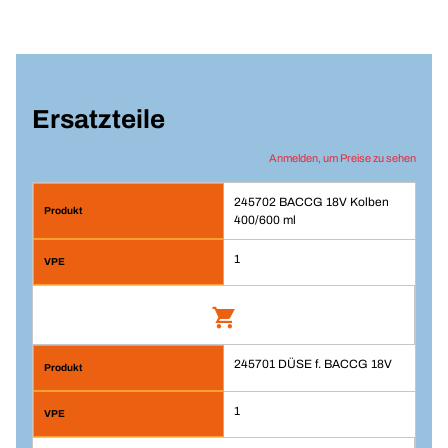
Ersatzteile
Anmelden, um Preise zu sehen
245702 BACCG 18V Kolben
400/600 ml
1
245701 DÜSE f. BACCG 18V
BACCG 18V Kolben 400/600 ml
Artikelnummer: 245702
1