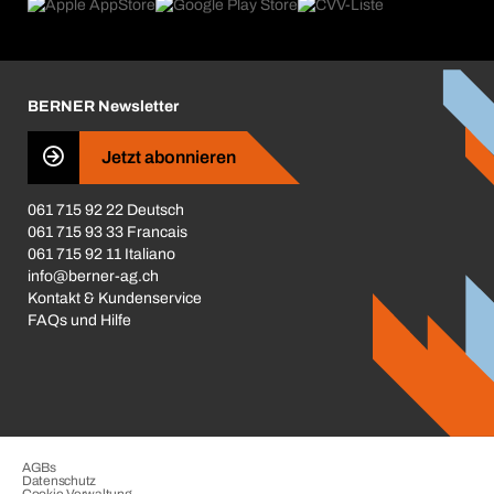
Produktfinder
Was uns antreibt
Broschüren / Kataloge
Corporate Responsibility
Karriere
BERNER Newsletter
Business Conduct
Jetzt abonnieren
061 715 92 22 Deutsch
061 715 93 33 Francais
061 715 92 11 Italiano
info@berner-ag.ch
Kontakt & Kundenservice
FAQs und Hilfe
AGBs
Datenschutz
Cookie-Verwaltung