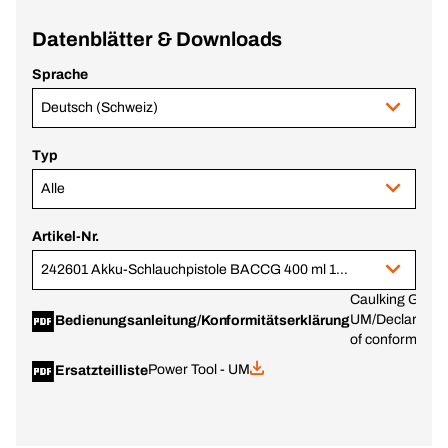
Datenblätter & Downloads
Sprache
Deutsch (Schweiz)
Typ
Alle
Artikel-Nr.
242601 Akku-Schlauchpistole BACCG 400 ml 18 V, 2,0 Ah, Li-Ion
Caulking Gun -
UM/Declaratio
Bedienungsanleitung/Konformitätserklärung
of conformity
Power Tool - UM
Ersatzteilliste