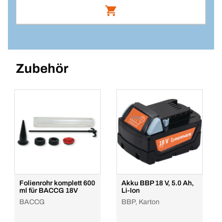
Anmelden
VPE/ST
DÜSE f. BACCG 18V
1
Artikelnummer: 245701
Menge
Zubehör
Anmelden
In den Warenkorb
VPE/ST
1
Menge
In den Warenkorb
Folienrohr komplett 600
Akku BBP 18 V, 5.0 Ah,
ml für BACCG 18V
Li-Ion
BACCG
BBP, Karton