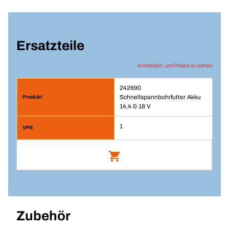
Ersatzteile
Anmelden, um Preise zu sehen
242690
Schnellspannbohrfutter Akku
14,4 & 18 V
1
Schnellspannbohrfutter Akku 14,4 & 18 V
Artikelnummer: 242690
Zubehör