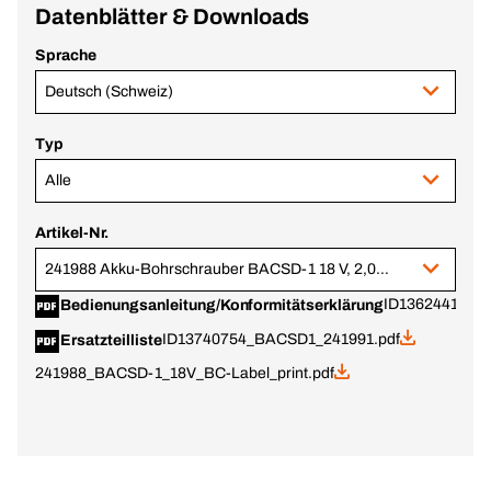
Datenblätter & Downloads
Sprache
Deutsch (Schweiz)
Typ
Alle
Artikel-Nr.
241988 Akku-Bohrschrauber BACSD-1 18 V, 2,0 Ah, Li-Ion im BERA® CLIC+ Gr. 2
ID13624411.pd
Bedienungsanleitung/Konformitätserklärung
ID13740754_BACSD1_241991.pdf
Ersatzteilliste
241988_BACSD-1_18V_BC-Label_print.pdf