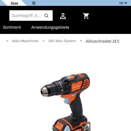
Shop
Sortiment
Anwendungsgebiete
en
Akku-Maschinen
18V Akku System
Akkuschrauber 18 V