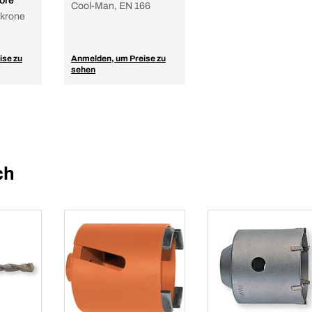
ore
Cool-Man, EN 166
krone
ise zu
Anmelden, um Preise zu
sehen
ch