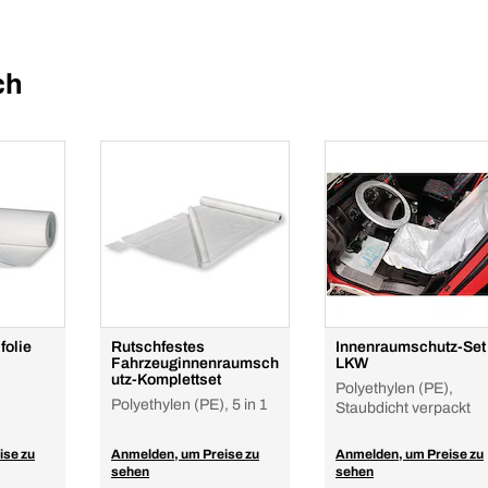
ch
folie
Rutschfestes
Innenraumschutz-Set
Fahrzeuginnenraumsch
LKW
utz-Komplettset
Polyethylen (PE),
Polyethylen (PE), 5 in 1
Staubdicht verpackt
ise zu
Anmelden, um Preise zu
Anmelden, um Preise zu
sehen
sehen