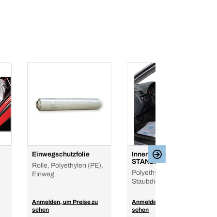
Einwegschutzfolie
Innenraumschutz-Set,
STANDARDline
Rolle, Polyethylen (PE),
Polyethylen (PE),
Einweg
Staubdicht verpackt
Anmelden, um Preise zu
Anmelden, um Preise zu
sehen
sehen