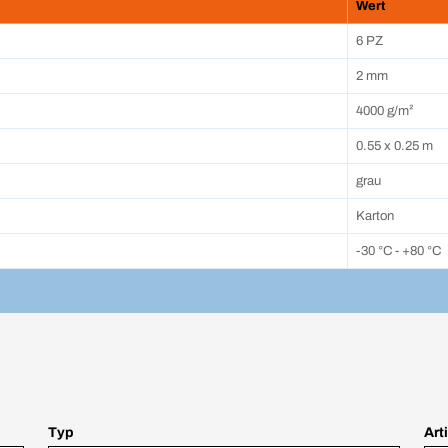
Wert
6 PZ
2 mm
4000 g/m²
0.55 x 0.25 m
grau
Karton
-30 °C - +80 °C
Typ
Art