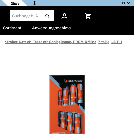
Shop
Sortiment
Anwendungsgebiete
bendreher-Satz 2K-Force mit Schlagkappe, PREMIUMline, 7-teilig, LS-PH