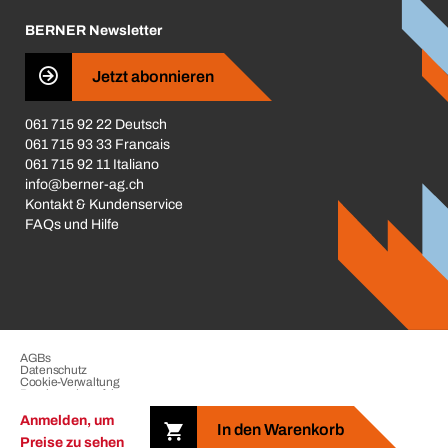
Karriere
BERNER Newsletter
Business Conduct
Jetzt abonnieren
061 715 92 22 Deutsch
061 715 93 33 Francais
061 715 92 11 Italiano
info@berner-ag.ch
Kontakt & Kundenservice
FAQs und Hilfe
AGBs
Datenschutz
Cookie-Verwaltung
Beschwerdeverfahren
Impressum
Anmelden, um
In den Warenkorb
Preise zu sehen
Copyright © 2026 der BERNER Gruppe. Alle Rechte vorbehalten.