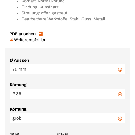
Kornart: Normalkorund
Bindung: Kunstharz
Streuung: offen gestreut
Bearbeitbare Werkstoffe: Stahl, Guss, Metall
PDF ansehen
Weiterempfehlen
Ø Aussen
75 mm
Körnung
P 36
Körnung
grob
Menge
VPE / ST