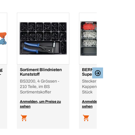
ng
Sortiment Blindnieten
BERNER Sortiment
-
Kunststoff
Superseal AMP 1,5
BS3200, 4 Grössen -
Stecker +
210 Teile, im BS
Kappengehäuse – 560
Sortimentskoffer
Stück
Anmelden, um Preise zu
Anmelden, um Preise zu
sehen
sehen