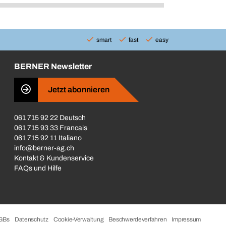
smart
fast
easy
BERNER Newsletter
Jetzt abonnieren
061 715 92 22 Deutsch
061 715 93 33 Francais
061 715 92 11 Italiano
info@berner-ag.ch
Kontakt & Kundenservice
FAQs und Hilfe
GBs
Datenschutz
Cookie-Verwaltung
Beschwerdeverfahren
Impressum