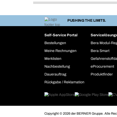
PUSHING THE LIMITS.
Self-Service Portal
Servicelösung
Bestellungen
Bera Modul-Re
Meine Rechnungen
Bera Smart
Merklisten
Gefahrenstoffd
Nachbestellung
eProcurement
Dauerauftrag
Produktfinder
Rückgabe / Reklamation
Copyright © 2026 der BERNER Gruppe. Alle Rech