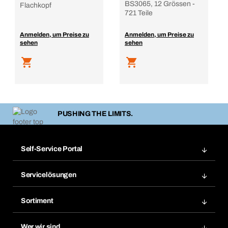
BS3065, 12 Grössen -
Flachkopf
721 Teile
Anmelden, um Preise zu
Anmelden, um Preise zu
sehen
sehen
PUSHING THE LIMITS.
Self-Service Portal
Bestellungen
Servicelösungen
Meine Rechnungen
Bera Modul-Regalsystem
Merklisten
Sortiment
Bera Smart
Nachbestellung
Produktneuheiten
Gefahrenstoffdatenbank
Wer wir sind