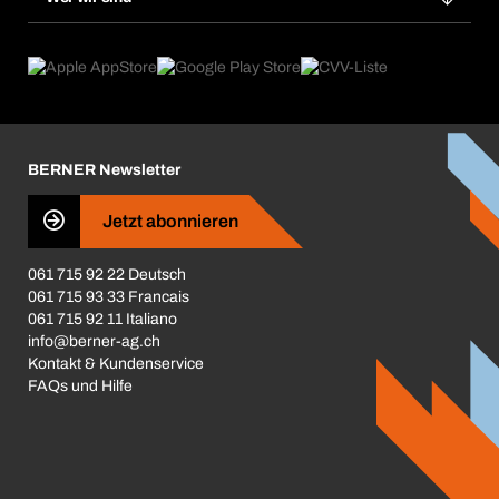
Dauerauftrag
Anwendungsgebiete
eProcurement
Was wir anbieten
Rückgabe / Reklamation
Product Compliance
Produktfinder
Was uns antreibt
Broschüren / Kataloge
Corporate Responsibility
Karriere
BERNER Newsletter
Business Conduct
Jetzt abonnieren
061 715 92 22 Deutsch
061 715 93 33 Francais
061 715 92 11 Italiano
info@berner-ag.ch
Kontakt & Kundenservice
FAQs und Hilfe