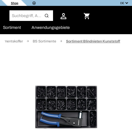
Shop
Sortiment
Anwendungsgebiete
rtimentskoffer
BS Sortimente
Sortiment Blindnieten Kunststoff