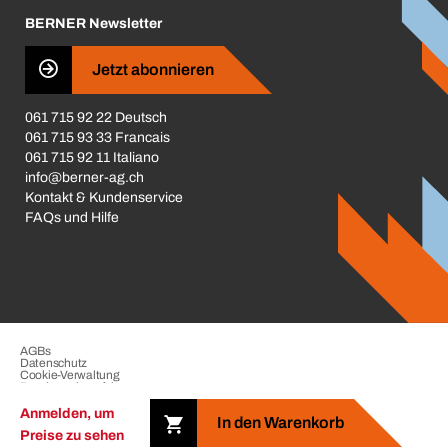
BERNER Newsletter
Business Conduct
Jetzt abonnieren
061 715 92 22 Deutsch
061 715 93 33 Francais
061 715 92 11 Italiano
info@berner-ag.ch
Kontakt & Kundenservice
FAQs und Hilfe
AGBs
Datenschutz
Cookie-Verwaltung
Beschwerdeverfahren
Impressum
Anmelden, um
In den Warenkorb
Preise zu sehen
Copyright © 2026 der BERNER Gruppe. Alle Rechte vorbehalten.