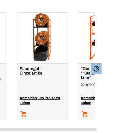
Fassregal –
"Gestell für 4x
Einzelartikel
""Standard""-Fässer 25
Liter"
5
(ohne Wanne B)
Anmelden, um Preise zu
Anmelden, um Preise zu
sehen
sehen