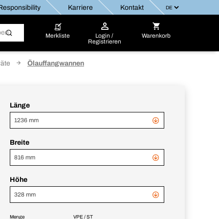
esponsibility
Karriere
Kontakt
Merkliste
Login /
Warenkorb
Registrieren
räte
Ölauffangwannen
Länge
1236 mm
Breite
816 mm
Höhe
328 mm
Menge
VPE / ST