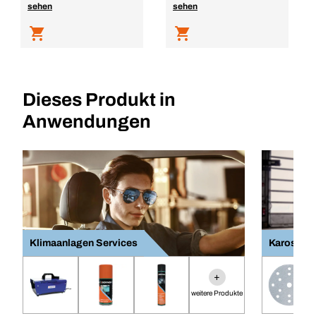
sehen
sehen
Dieses Produkt in
Anwendungen
Klimaanlagen Services
Karosseri
+
weitere Produkte