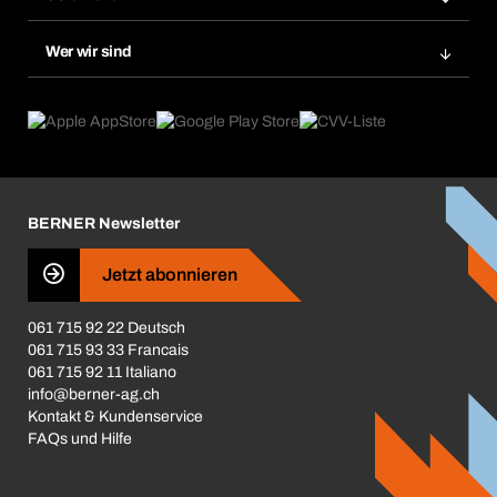
Bera Smart
Nachbestellung
Produktneuheiten
Gefahrenstoffdatenbank
Wer wir sind
Dauerauftrag
Anwendungsgebiete
eProcurement
Was wir anbieten
Rückgabe / Reklamation
Product Compliance
Produktfinder
Was uns antreibt
Broschüren / Kataloge
Corporate Responsibility
Karriere
BERNER Newsletter
Business Conduct
Jetzt abonnieren
061 715 92 22 Deutsch
061 715 93 33 Francais
061 715 92 11 Italiano
info@berner-ag.ch
Kontakt & Kundenservice
FAQs und Hilfe