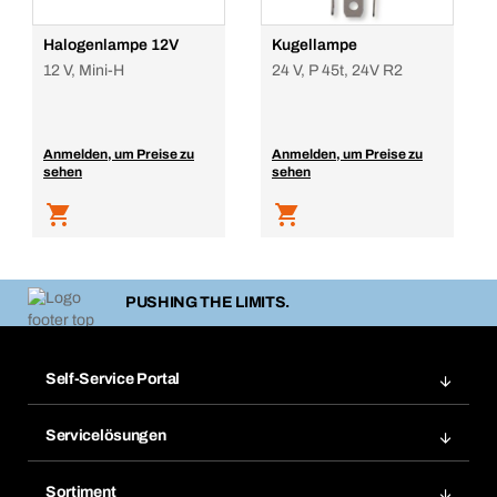
Halogenlampe 12V
Kugellampe
12 V, Mini-H
24 V, P 45t, 24V R2
Anmelden, um Preise zu
Anmelden, um Preise zu
sehen
sehen
PUSHING THE LIMITS.
Self-Service Portal
Bestellungen
Servicelösungen
Meine Rechnungen
Bera Modul-Regalsystem
Merklisten
Sortiment