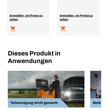
Anmelden, um Preise zu
Anmelden, um Preise zu
sehen
sehen
Dieses Produkt in
Anwendungen
Teilereinigung leicht gemacht
Werkstatt