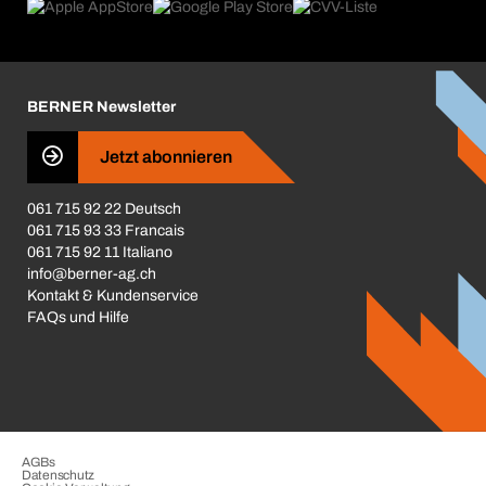
Produktfinder
Was uns antreibt
Broschüren / Kataloge
Corporate Responsibility
Karriere
BERNER Newsletter
Business Conduct
Jetzt abonnieren
061 715 92 22 Deutsch
061 715 93 33 Francais
061 715 92 11 Italiano
info@berner-ag.ch
Kontakt & Kundenservice
FAQs und Hilfe
AGBs
Datenschutz