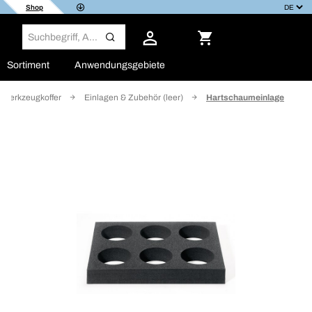
Shop
Sortiment
Anwendungsgebiete
 Werkzeugkoffer
Einlagen & Zubehör (leer)
Hartschaumeinlage