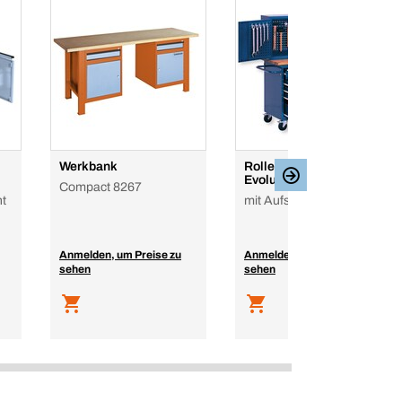
Werkbank
Rollende Werkbank
Evolution
Compact 8267
ht
mit Aufsatzschrank
Anmelden, um Preise zu
Anmelden, um Preise zu
sehen
sehen