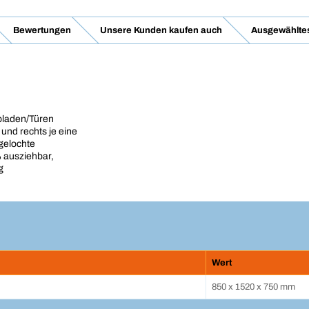
Bewertungen
Unsere Kunden kaufen auch
Ausgewähltes
bladen/Türen
 und rechts je eine
gelochte
 ausziehbar,
g
Wert
850 x 1520 x 750 mm