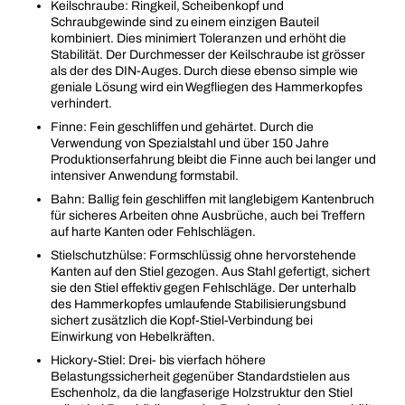
Keilschraube: Ringkeil, Scheibenkopf und
Schraubgewinde sind zu einem einzigen Bauteil
kombiniert. Dies minimiert Toleranzen und erhöht die
Stabilität. Der Durchmesser der Keilschraube ist grösser
als der des DIN-Auges. Durch diese ebenso simple wie
geniale Lösung wird ein Wegfliegen des Hammerkopfes
verhindert.
Finne: Fein geschliffen und gehärtet. Durch die
Verwendung von Spezialstahl und über 150 Jahre
Produktionserfahrung bleibt die Finne auch bei langer und
intensiver Anwendung formstabil.
Bahn: Ballig fein geschliffen mit langlebigem Kantenbruch
für sicheres Arbeiten ohne Ausbrüche, auch bei Treffern
auf harte Kanten oder Fehlschlägen.
Stielschutzhülse: Formschlüssig ohne hervorstehende
Kanten auf den Stiel gezogen. Aus Stahl gefertigt, sichert
sie den Stiel effektiv gegen Fehlschläge. Der unterhalb
des Hammerkopfes umlaufende Stabilisierungsbund
sichert zusätzlich die Kopf-Stiel-Verbindung bei
Einwirkung von Hebelkräften.
Hickory-Stiel: Drei- bis vierfach höhere
Belastungssicherheit gegenüber Standardstielen aus
Eschenholz, da die langfaserige Holzstruktur den Stiel