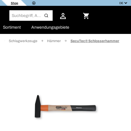
Shop
Sortiment
Anwendungsgebiete
Schlagwerkzeuge
Hämmer
SecuTec® Schlosserhammer