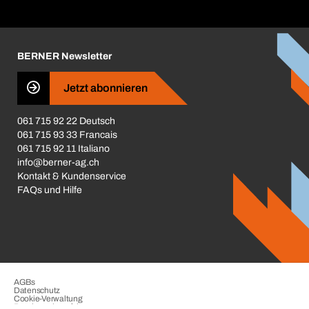
Broschüren / Kataloge
Corporate Responsibility
Karriere
BERNER Newsletter
Business Conduct
Jetzt abonnieren
061 715 92 22 Deutsch
061 715 93 33 Francais
061 715 92 11 Italiano
info@berner-ag.ch
Kontakt & Kundenservice
FAQs und Hilfe
AGBs
Datenschutz
Cookie-Verwaltung
Beschwerdeverfahren