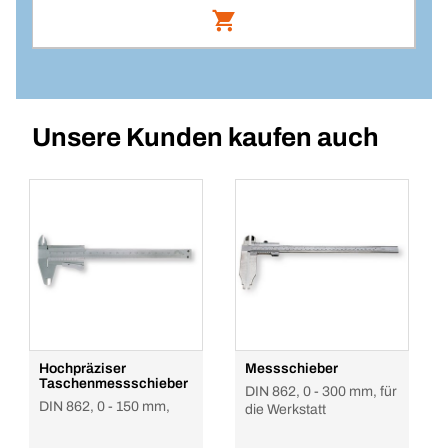
Knopfzelle CR2032, 3 V
Artikelnummer: 59530
Unsere Kunden kaufen auch
Anmelden
VPE/ST
10
Menge
In den Warenkorb
Hochpräziser
Messschieber
Taschenmessschieber
DIN 862, 0 - 300 mm, für
DIN 862, 0 - 150 mm,
die Werkstatt