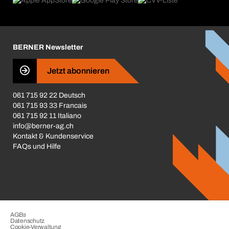
Was uns antreibt
Broschüren / Kataloge
Corporate Responsibility
Karriere
BERNER Newsletter
Business Conduct
Jetzt abonnieren
061 715 92 22 Deutsch
061 715 93 33 Francais
061 715 92 11 Italiano
info@berner-ag.ch
Kontakt & Kundenservice
FAQs und Hilfe
AGBs
Datenschutz
Cookie-Verwaltung