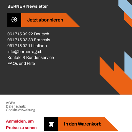
BERNER Newsletter
Business Conduct
Jetzt abonnieren
061 715 92 22 Deutsch
061 715 93 33 Francais
061 715 92 11 Italiano
info@berner-ag.ch
Kontakt & Kundenservice
FAQs und Hilfe
AGBs
Datenschutz
Cookie-Verwaltung
Beschwerdeverfahren
Impressum
Anmelden, um
In den Warenkorb
Preise zu sehen
Copyright © 2026 der BERNER Gruppe. Alle Rechte vorbehalten.