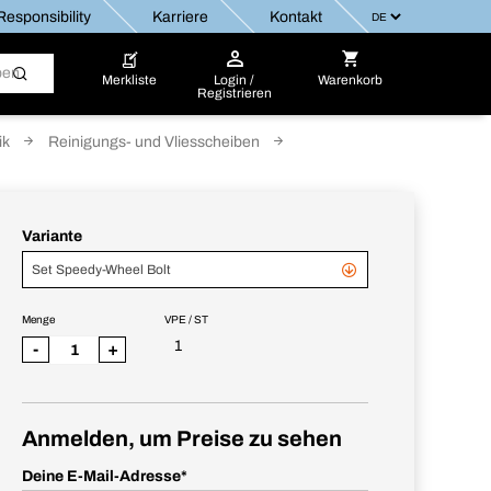
esponsibility
Karriere
Kontakt
Merkliste
Login /
Warenkorb
Registrieren
ik
Reinigungs- und Vliesscheiben
Variante
Set Speedy-Wheel Bolt
Menge
VPE / ST
1
-
+
Anmelden, um Preise zu sehen
Deine E-Mail-Adresse
*