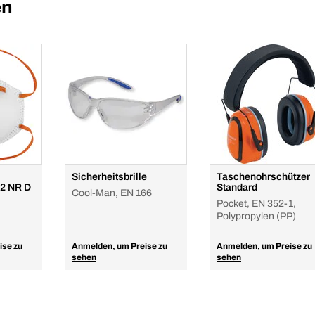
en
Sicherheitsbrille
Taschenohrschützer
2 NR D
Standard
Cool-Man, EN 166
Pocket, EN 352-1,
Polypropylen (PP)
ise zu
Anmelden, um Preise zu
Anmelden, um Preise zu
sehen
sehen