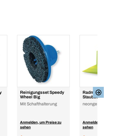
y
Reinigungsset Speedy
Radmutternanzeiger mit
Wheel Big
Staubschutz
Mit Schafthalterung
neongelb, Zeiger unten
Anmelden, um Preise zu
Anmelden, um Preise zu
sehen
sehen