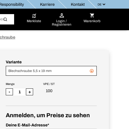
esponsibility
Karriere
Kontakt
Merkliste
Login /
Warenkorb
Registrieren
chraube
Variante
Blechschraube 5,5 x 19 mm
Menge
VPE / ST
100
-
+
Anmelden, um Preise zu sehen
Deine E-Mail-Adresse
*