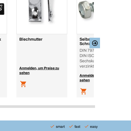
x
Blechmutter
Selbstschneidende
Schraube
DIN 7976, DIN 1479,
DIN ISO 1479,
Sechskant, Stahl,
verzinkt, Sechskantkopf
Anmelden, um Preise zu
sehen
Anmelden, um Preise zu
sehen
smart
fast
easy