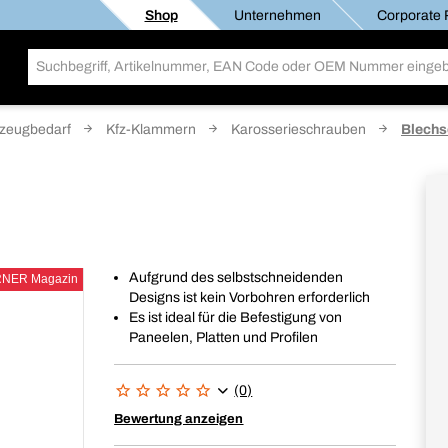
Shop
Unternehmen
Corporate R
zeugbedarf
Kfz-Klammern
Karosserieschrauben
Blechs
Aufgrund des selbstschneidenden
RNER Magazin
Designs ist kein Vorbohren erforderlich
Es ist ideal für die Befestigung von
Paneelen, Platten und Profilen
(0)
Bewertung anzeigen