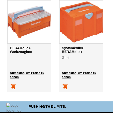
BERA®clic+
Systemkoffer
Werkzeugbox
BERA®clic+
Gr. 4
Anmelden, um Preise zu
Anmelden, um Preise zu
sehen
sehen
PUSHING THE LIMITS.