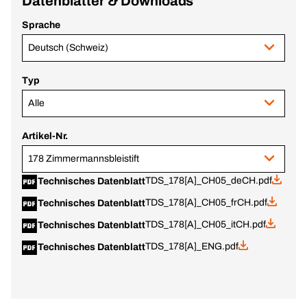
Datenblätter & Downloads
Sprache
Deutsch (Schweiz)
Typ
Alle
Artikel-Nr.
178 Zimmermannsbleistift
TDS_178[A]_CH05_deCH.pdf
Technisches Datenblatt
TDS_178[A]_CH05_frCH.pdf
Technisches Datenblatt
TDS_178[A]_CH05_itCH.pdf
Technisches Datenblatt
TDS_178[A]_ENG.pdf
Technisches Datenblatt