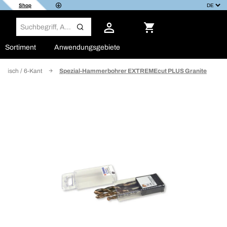
Shop
Sortiment
Anwendungsgebiete
ndrisch / 6-Kant
Spezial-Hammerbohrer EXTREMEcut PLUS Granite