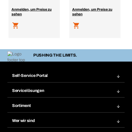
Anmelden, um Preise zu
Anmelden, um Preise zu
sehen
sehen
PUSHING THE LIMITS.
Self-Service Portal
Bestellungen
Servicelösungen
Meine Rechnungen
Bera Modul-Regalsystem
Merklisten
Sortiment
Bera Smart
Nachbestellung
Produktneuheiten
Gefahrenstoffdatenbank
Wer wir sind
Dauerauftrag
Anwendungsgebiete
eProcurement
Was wir anbieten