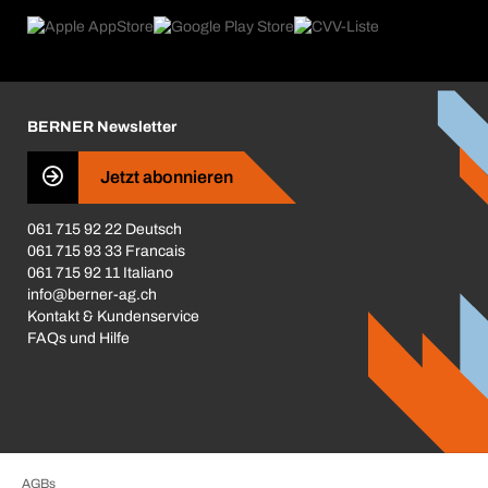
Rückgabe / Reklamation
Product Compliance
Produktfinder
Was uns antreibt
Broschüren / Kataloge
Corporate Responsibility
Karriere
BERNER Newsletter
Business Conduct
Jetzt abonnieren
061 715 92 22 Deutsch
061 715 93 33 Francais
061 715 92 11 Italiano
info@berner-ag.ch
Kontakt & Kundenservice
FAQs und Hilfe
AGBs