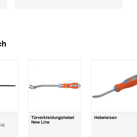
ch
Türverkleidungshebel
Hebeleisen
New Line
eug