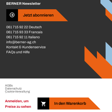
BERNER Newsletter
Business Conduct
Jetzt abonnieren
061 715 92 22 Deutsch
061 715 93 33 Francais
061 715 92 11 Italiano
info@berner-ag.ch
Kontakt & Kundenservice
FAQs und Hilfe
AGBs
Datenschutz
Cookie-Verwaltung
Beschwerdeverfahren
Impressum
Anmelden, um
In den Warenkorb
Preise zu sehen
Copyright © 2026 der BERNER Gruppe. Alle Rechte vorbehalten.