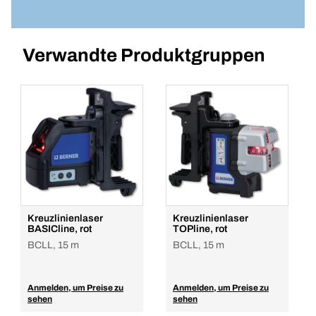
Batterie E-Block LR61 9V X-tra
Artikelnummer: 332677
Verwandte Produktgruppen
Anmelden
VPE/ST
1
10
Menge
In den Warenkorb
Kreuzlinienlaser
Kreuzlinienlaser
BASICline, rot
TOPline, rot
BCLL, 15 m
BCLL, 15 m
Anmelden, um Preise zu
Anmelden, um Preise zu
sehen
sehen