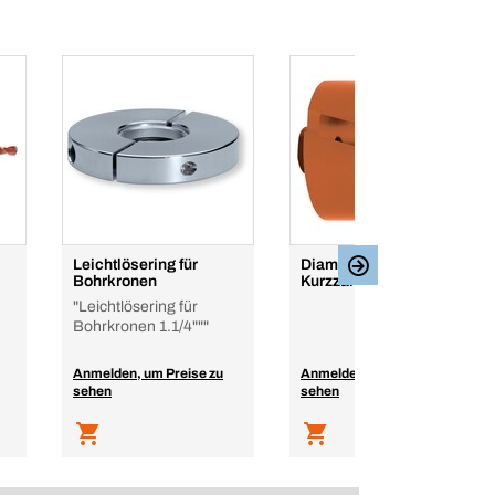
Leichtlösering für
Diamantdosensenker
Bohrkronen
Kurzzahn XS Premium
"Leichtlösering für
Bohrkronen 1.1/4"""
Anmelden, um Preise zu
Anmelden, um Preise zu
sehen
sehen