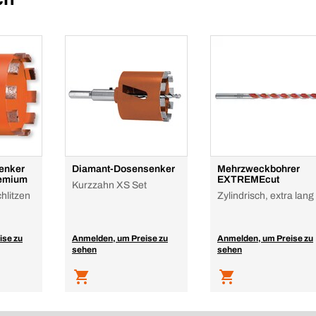
enker
Diamant-Dosensenker
Mehrzweckbohrer
remium
EXTREMEcut
Kurzzahn XS Set
chlitzen
Zylindrisch, extra lang
ise zu
Anmelden, um Preise zu
Anmelden, um Preise zu
sehen
sehen