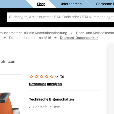
Shop
Unternehmen
Corporate R
rauchsmaterial für die Materialbearbeitung
Bohr- und Meisseltechn
k
Diamantdosensenker M16
Diamant-Dosensenker
chlitzen
(0)
Bewertung anzeigen
Technische Eigenschaften
Bohrtiefe: 70 mm