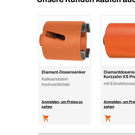
Diamant-Dosensenker
Diamantdosens
Kurzzahn XS P
Kalksandstein
mit Extraktionss
hochverdichtet
Anmelden, um Preise zu
Anmelden, um Pre
sehen
sehen