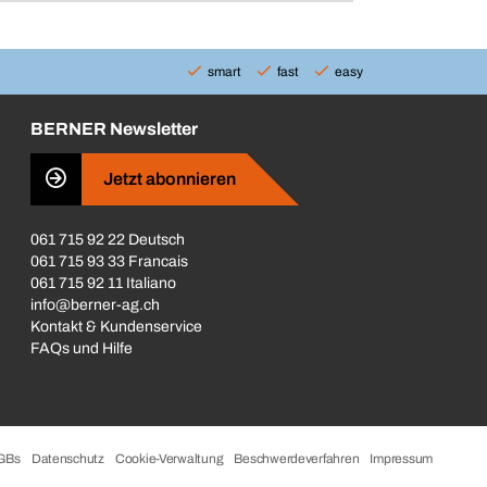
smart
fast
easy
BERNER Newsletter
Jetzt abonnieren
061 715 92 22 Deutsch
061 715 93 33 Francais
061 715 92 11 Italiano
info@berner-ag.ch
Kontakt & Kundenservice
FAQs und Hilfe
GBs
Datenschutz
Cookie-Verwaltung
Beschwerdeverfahren
Impressum