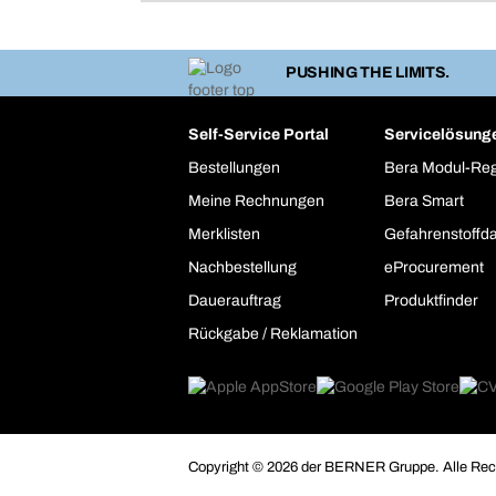
PUSHING THE LIMITS.
Self-Service Portal
Servicelösung
Bestellungen
Bera Modul-Re
Meine Rechnungen
Bera Smart
Merklisten
Gefahrenstoffd
Nachbestellung
eProcurement
Dauerauftrag
Produktfinder
Rückgabe / Reklamation
Copyright © 2026 der BERNER Gruppe. Alle Rech