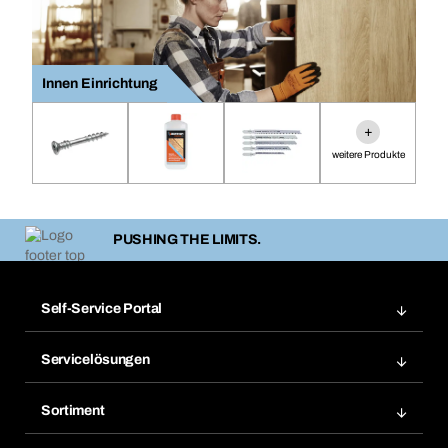
Innen Einrichtung
+
weitere Produkte
PUSHING THE LIMITS.
Self-Service Portal
Bestellungen
Servicelösungen
Meine Rechnungen
Bera Modul-Regalsystem
Merklisten
Sortiment
Bera Smart
Nachbestellung
Produktneuheiten