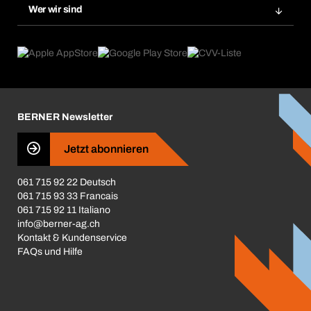
Gefahrenstoffdatenbank
Wer wir sind
Dauerauftrag
Anwendungsgebiete
eProcurement
Was wir anbieten
Rückgabe / Reklamation
Product Compliance
Produktfinder
Was uns antreibt
Broschüren / Kataloge
Corporate Responsibility
Karriere
BERNER Newsletter
Business Conduct
Jetzt abonnieren
061 715 92 22 Deutsch
061 715 93 33 Francais
061 715 92 11 Italiano
info@berner-ag.ch
Kontakt & Kundenservice
FAQs und Hilfe